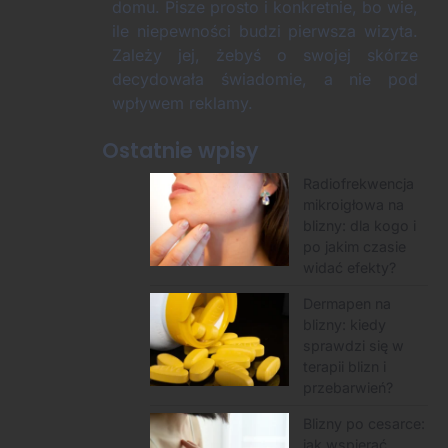
domu. Pisze prosto i konkretnie, bo wie,
ile niepewności budzi pierwsza wizyta.
Zależy jej, żebyś o swojej skórze
decydowała świadomie, a nie pod
wpływem reklamy.
Ostatnie wpisy
Radiofrekwencja
mikroigłowa na
blizny: dla kogo i
po jakim czasie
widać efekty?
Dermapen na
blizny: kiedy
sprawdzi się w
terapii blizn i
przebarwień?
Blizny po cesarce:
jak wspierać