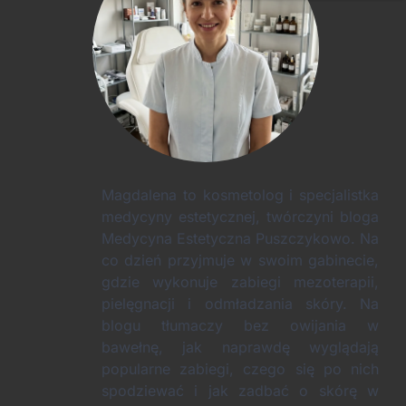
Magdalena to kosmetolog i specjalistka
medycyny estetycznej, twórczyni bloga
Medycyna Estetyczna Puszczykowo. Na
co dzień przyjmuje w swoim gabinecie,
gdzie wykonuje zabiegi mezoterapii,
pielęgnacji i odmładzania skóry. Na
blogu tłumaczy bez owijania w
bawełnę, jak naprawdę wyglądają
popularne zabiegi, czego się po nich
spodziewać i jak zadbać o skórę w