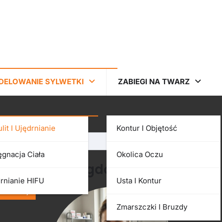
DELOWANIE SYLWETKI
ZABIEGI NA TWARZ
Szukaj
ulit I Ujędrnianie
Kontur I Objętość
Szukaj
ęgnacja Ciała
Okolica Oczu
Magdalena
rnianie HIFU
Usta I Kontur
Zmarszczki I Bruzdy