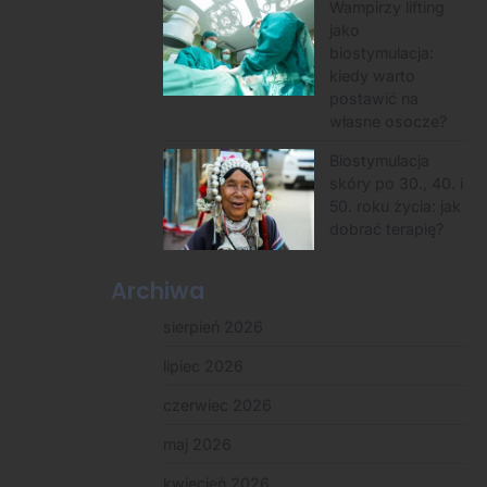
Wampirzy lifting
jako
biostymulacja:
kiedy warto
postawić na
własne osocze?
Biostymulacja
skóry po 30., 40. i
50. roku życia: jak
dobrać terapię?
Archiwa
sierpień 2026
lipiec 2026
czerwiec 2026
maj 2026
kwiecień 2026