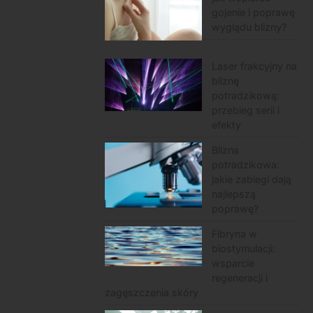
gojenie i poprawę
wyglądu blizny?
Laser frakcyjny na
bliznę
potradzikową:
przebieg serii i
efekty
Blizna
potradzikowa:
jakie zabiegi dają
najlepszą
poprawę?
Fibryna w
biostymulacji:
wsparcie
regeneracji i
zagęszczenia skóry