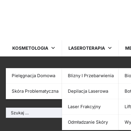
Skip
to
content
KOSMETOLOGIA
LASEROTERAPIA
M
Nothing Found
Pielęgnacja Domowa
Blizny I Przebarwienia
Bi
Skóra Problematyczna
Depilacja Laserowa
Bo
It seems we can’t find what you’re looking for. Perhaps 
Laser Frakcyjny
Lif
Szukaj:
Odmładzanie Skóry
Wy