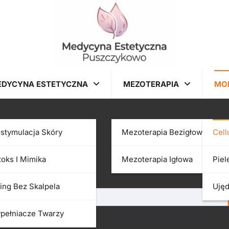
EDYCYNA ESTETYCZNA
MEZOTERAPIA
MO
ostymulacja Skóry
Mezoterapia Bezigłowa
Cell
toks I Mimika
Mezoterapia Igłowa
Piel
searching can help.
ting Bez Skalpela
Ujęd
pełniacze Twarzy