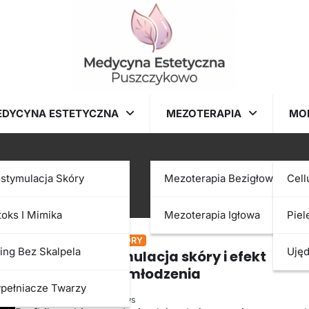
EDYCYNA ESTETYCZNA
MEZOTERAPIA
MO
2026
ostymulacja Skóry
Mezoterapia Bezigłowa
Cell
toks I Mimika
Mezoterapia Igłowa
Piel
BIOSTYMULACJA SKÓRY
ting Bez Skalpela
Ujęd
Profhilo: biostymulacja skóry i efekt
naturalnego odmłodzenia
pełniacze Twarzy
2026-06-28
113 Views