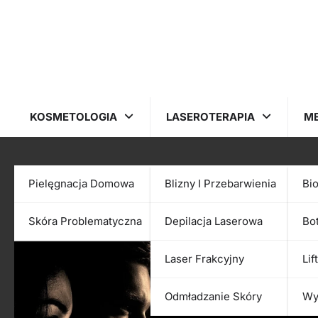
Skip
to
content
KOSMETOLOGIA
LASEROTERAPIA
M
Miesiąc:
czerwiec 
Pielęgnacja Domowa
Blizny I Przebarwienia
Bi
Skóra Problematyczna
Depilacja Laserowa
Bo
Laser Frakcyjny
Lif
Odmładzanie Skóry
Wy