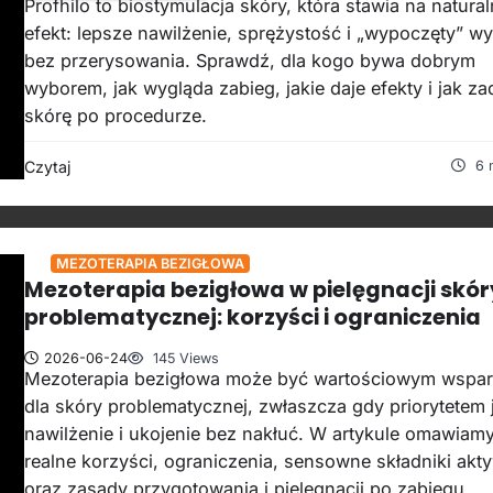
Profhilo to biostymulacja skóry, która stawia na natura
efekt: lepsze nawilżenie, sprężystość i „wypoczęty” w
bez przerysowania. Sprawdź, dla kogo bywa dobrym
wyborem, jak wygląda zabieg, jakie daje efekty i jak z
skórę po procedurze.
Czytaj
6 
MEZOTERAPIA BEZIGŁOWA
Mezoterapia bezigłowa w pielęgnacji skór
problematycznej: korzyści i ograniczenia
2026-06-24
145 Views
Mezoterapia bezigłowa może być wartościowym wspa
dla skóry problematycznej, zwłaszcza gdy priorytetem 
nawilżenie i ukojenie bez nakłuć. W artykule omawiam
realne korzyści, ograniczenia, sensowne składniki akt
oraz zasady przygotowania i pielęgnacji po zabiegu.