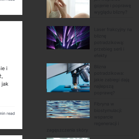
gojenie i poprawę
wyglądu blizny?
Laser frakcyjny na
bliznę
potradzikową:
przebieg serii i
efekty
Blizna
e i
potradzikowa:
ź,
jakie zabiegi dają
 jak
najlepszą
poprawę?
Fibryna w
biostymulacji:
min read
wsparcie
regeneracji i
zagęszczenia skóry