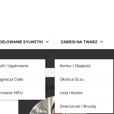
DELOWANIE SYLWETKI
ZABIEGI NA TWARZ
Szukaj
ulit I Ujędrnianie
Kontur I Objętość
Szukaj
ęgnacja Ciała
Okolica Oczu
Magdalena
rnianie HIFU
Usta I Kontur
Zmarszczki I Bruzdy