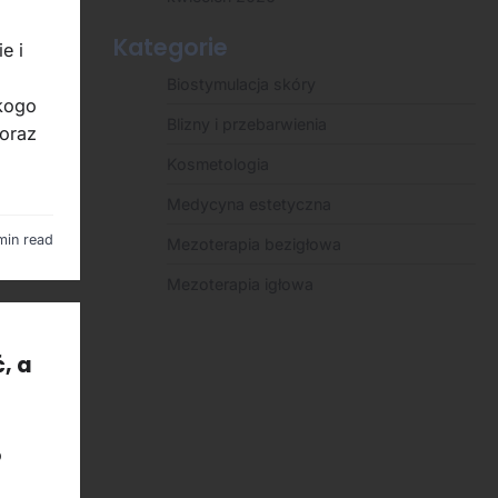
Kategorie
e i
Biostymulacja skóry
 kogo
Blizny i przebarwienia
 oraz
Kosmetologia
Medycyna estetyczna
min read
Mezoterapia bezigłowa
Mezoterapia igłowa
, a
o