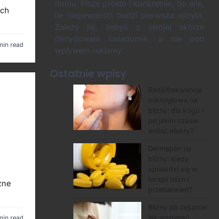
domu. Pisze prosto i konkretnie, bo wie,
ych
ile niepewności budzi pierwsza wizyta.
Zależy jej, żebyś o swojej skórze
decydowała świadomie, a nie pod
min read
wpływem reklamy.
Ostatnie wpisy
Radiofrekwencja
mikroigłowa na
blizny: dla kogo i
po jakim czasie
widać efekty?
Dermapen na
blizny: kiedy
sprawdzi się w
terapii blizn i
zne
przebarwień?
Blizny po cesarce:
jak wspierać
min read