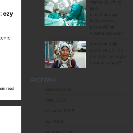
Wampirzy lifting
jako
: czy
biostymulacja:
kiedy warto
postawić na
własne osocze?
żenie
Biostymulacja
skóry po 30., 40. i
50. roku życia: jak
dobrać terapię?
Archiwa
min read
sierpień 2026
lipiec 2026
czerwiec 2026
maj 2026
kwiecień 2026