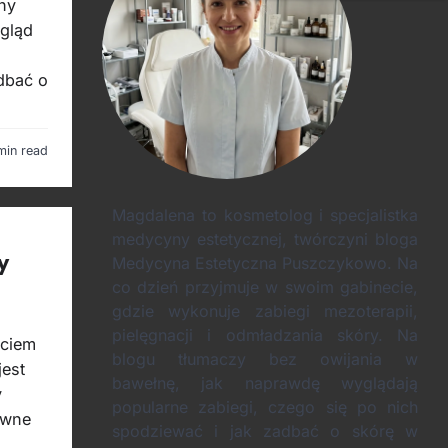
lny
ygląd
adbać o
min read
Magdalena to kosmetolog i specjalistka
medycyny estetycznej, twórczyni bloga
y
Medycyna Estetyczna Puszczykowo. Na
co dzień przyjmuje w swoim gabinecie,
gdzie wykonuje zabiegi mezoterapii,
pielęgnacji i odmładzania skóry. Na
rciem
blogu tłumaczy bez owijania w
jest
bawełnę, jak naprawdę wyglądają
y
popularne zabiegi, czego się po nich
ywne
spodziewać i jak zadbać o skórę w