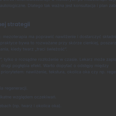
 autologiczne. Dlatego tak ważna jest konsultacja i plan z
ej strategii
: mezoterapia ma poprawić nawilżenie i dostarczyć składn
raktyce bywa to rozważane przy skórze cienkiej, poszarza
ania, kiedy twarz „traci świeżość”.
z”, tylko o rozsądne rozłożenie w czasie. Lekarz może zap
 drugi pogłębia efekt. Warto dopytać o odstępy między
priorytetem: nawilżenie, tekstura, okolica oka czy np. reg
a regeneracji.
likatne względem oczekiwań.
bach (np. twarz i okolica oka).