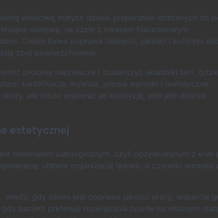
w skórę właściwą małych dawek preparatów dobranych do p
spierające odnowę, na czele z kwasem hialuronowym
mi. Celem bywa poprawa napięcia, jakości i kolorytu skó
łają zbyt powierzchownie.
homić procesy naprawcze i dostarczyć składniki tam, gdzi
two: kwalifikacja, wywiad, jałowe warunki i realistyczne
skóry, ale może wspierać jej kondycję, jeśli jest dobrze
ie estetycznej
jest materiałem autologicznym, czyli pozyskiwanym z krwi 
generację: ułatwia organizację tkanek, a czynniki wzrostu
. wtedy, gdy celem jest poprawa jakości skóry, wsparcie g
 gdy pacjent preferuje rozwiązania oparte na własnym mate