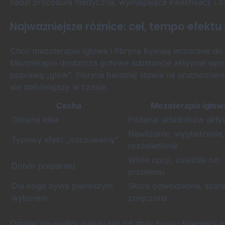
nadal procedura medyczna, wymagająca kwalifikacji i 
Najważniejsze różnice: cel, tempo efektu i
Choć mezoterapia igłowa i fibryna bywają wrzucane do j
Mezoterapia dostarcza gotowe substancje aktywne wpros
poprawą „glow”. Fibryna bardziej stawia na uruchomieni
ale stabilniejszy w czasie.
Cecha
Mezoterapia igłow
Główna idea
Podanie składników akt
Nawilżenie, wygładzenie,
Typowy efekt „odczuwalny”
rozświetlenie
Wiele opcji, zależnie od
Dobór preparatu
problemu
Dla kogo bywa pierwszym
Skóra odwodniona, szara
wyborem
zmęczona
Ostateczny wybór zależy też od stylu życia i tolerancji 