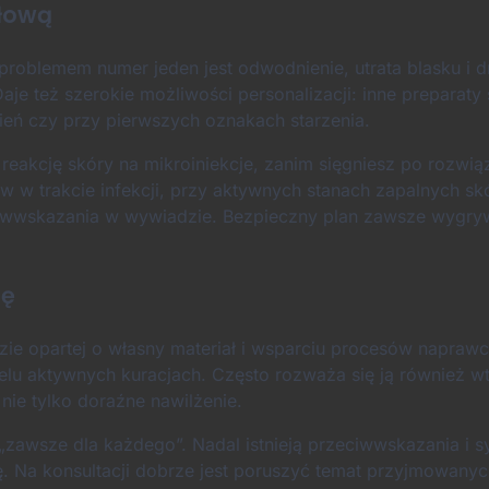
głową
oblemem numer jeden jest odwodnienie, utrata blasku i 
Daje też szerokie możliwości personalizacji: inne preparat
wień czy przy pierwszych oznakach starzenia.
 reakcję skóry na mikroiniekcje, zanim sięgniesz po rozwią
w w trakcie infekcji, przy aktywnych stanach zapalnych sk
eciwwskazania w wywiadzie. Bezpieczny plan zawsze wygry
nę
ie opartej o własny materiał i wsparciu procesów napraw
wielu aktywnych kuracjach. Często rozważa się ją również w
 nie tylko doraźne nawilżenie.
„zawsze dla każdego”. Nadal istnieją przeciwwskazania i s
ę. Na konsultacji dobrze jest poruszyć temat przyjmowanyc