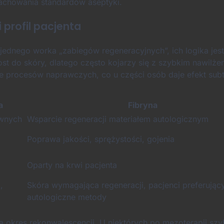
zachowania standardów aseptyki.
 profil pacjenta
ednego worka „zabiegów regeneracyjnych”, ich logika jest
t do skóry, dlatego często kojarzy się z szybkim nawilżen
e procesów naprawczych, co u części osób daje efekt subte
a
Fibryna
ywnych
Wsparcie regeneracji materiałem autologicznym
Poprawa jakości, sprężystości, gojenia
Oparty na krwi pacjenta
,
Skóra wymagająca regeneracji, pacjenci preferując
autologiczne metody
na okres rekonwalescencji. U niektórych po mezoterapii szy