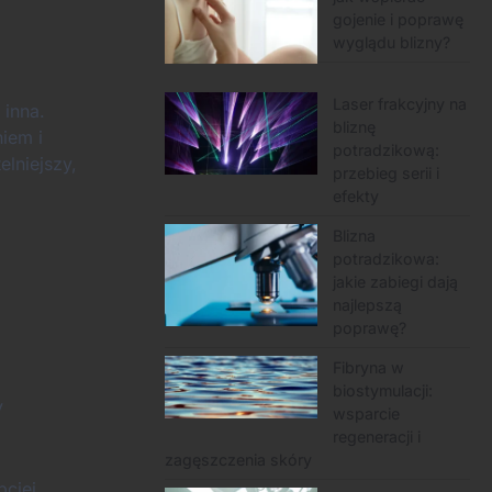
gojenie i poprawę
wyglądu blizny?
Laser frakcyjny na
 inna.
bliznę
iem i
potradzikową:
lniejszy,
przebieg serii i
efekty
Blizna
potradzikowa:
jakie zabiegi dają
najlepszą
poprawę?
Fibryna w
biostymulacji:
y
wsparcie
regeneracji i
zagęszczenia skóry
bciej