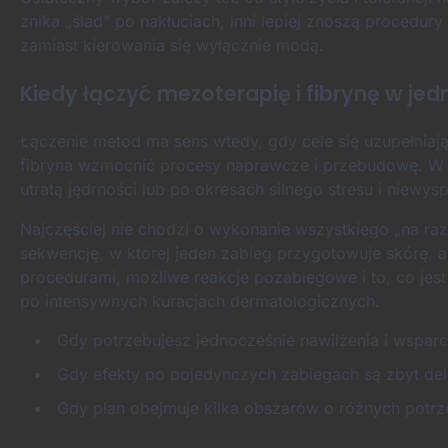
znika „ślad” po nakłuciach, inni lepiej znoszą procedury
zamiast kierowania się wyłącznie modą.
Kiedy łączyć mezoterapię i fibrynę w jedn
Łączenie metod ma sens wtedy, gdy cele się uzupełniają
fibryna wzmocnić procesy naprawcze i przebudowę. W p
utratą jędrności lub po okresach silnego stresu i niewysp
Najczęściej nie chodzi o wykonanie wszystkiego „na ra
sekwencję, w której jeden zabieg przygotowuje skórę, a
procedurami, możliwe reakcje pozabiegowe i to, co jest 
po intensywnych kuracjach dermatologicznych.
Gdy potrzebujesz jednocześnie nawilżenia i wsparci
Gdy efekty po pojedynczych zabiegach są zbyt de
Gdy plan obejmuje kilka obszarów o różnych potrze