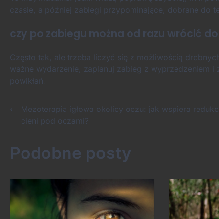
czasie, a później zabiegi przypominające, dobrane do te
czy po zabiegu można od razu wrócić do 
Często tak, ale trzeba liczyć się z możliwością drobnyc
ważne wydarzenie, zaplanuj zabieg z wyprzedzeniem i z
powikłań.
Nawigacja
⟵
Mezoterapia igłowa okolicy oczu: jak wspiera redukc
cieni pod oczami?
wpisu
Podobne posty