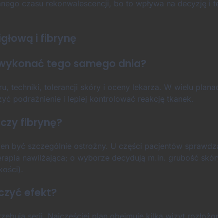
anego czasu rekonwalescencji, bo to wpływa na decyzję i t
głową i fibrynę
a wykonać tego samego dnia?
, techniki, tolerancji skóry i oceny lekarza. W wielu plana
czyć podrażnienie i lepiej kontrolować reakcję tkanek.
czy fibrynę?
ien być szczególnie ostrożny. U części pacjentów sprawdz
erapia nawilżająca; o wyborze decydują m.in. grubość skór
kości).
czyć efekt?
rzebują serii. Najczęściej plan obejmuje kilka wizyt rozłoż