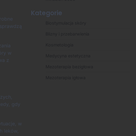
Kategorie
drobne
Biostymulacja skóry
y sprawdzą
Blizny i przebarwienia
Kosmetologia
zania
óry w
Medycyna estetyczna
wa z
Mezoterapia bezigłowa
Mezoterapia igłowa
czych,
tedy, gdy
ytuacje, w
h leków,