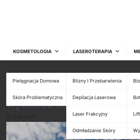
Skip
to
content
KOSMETOLOGIA
LASEROTERAPIA
M
MEZOTERAPIA IGŁOWA
Pielęgnacja Domowa
Blizny I Przebarwienia
Bi
Mezoterapia igłowa a fibry
Skóra Problematyczna
Depilacja Laserowa
Bo
wybierać osobno?
Laser Frakcyjny
Lif
2026-06-04
Odmładzanie Skóry
Wy