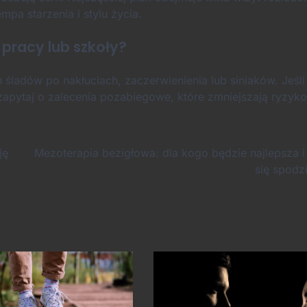
mpa starzenia i stylu życia.
pracy lub szkoły?
h śladów po nakłuciach, zaczerwienienia lub siniaków. Jeśl
apytaj o zalecenia pozabiegowe, które zmniejszają ryzyko
ję
Mezoterapia bezigłowa: dla kogo będzie najlepsza 
się spodz