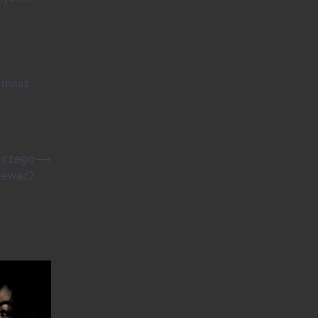
i masz
i czego
⟶
iewać?