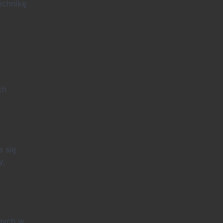
echnikę
ch
a się
y,
onych w