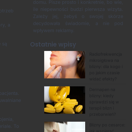
domu. Pisze prosto i konkretnie, bo wie,
ile niepewności budzi pierwsza wizyta.
otrzeb
Zależy jej, żebyś o swojej skórze
decydowała świadomie, a nie pod
ry, a
wpływem reklamy.
Ostatnie wpisy
e są
Radiofrekwencja
mikroigłowa na
blizny: dla kogo i
po jakim czasie
widać efekty?
Dermapen na
pacjenta.
blizny: kiedy
 uwalniane
sprawdzi się w
terapii blizn i
przebarwień?
ojenia,
Blizny po cesarce:
riale. To
jak wspierać