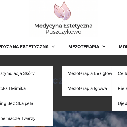
EDYCYNA ESTETYCZNA
MEZOTERAPIA
MO
ostymulacja Skóry
Mezoterapia Bezigłowa
Cell
na: kiedy łączyć, a kiedy
toks I Mimika
Mezoterapia Igłowa
Piel
ting Bez Skalpela
Ujęd
pełniacze Twarzy