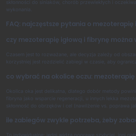
skłonności do siniaków, chorób przewlekłych i oczekiw
wykonania.
FAQ: najczęstsze pytania o mezoterapię i
czy mezoterapię igłową i fibrynę możn
Czasem jest to rozważane, ale decyzja zależy od obszaru
korzystniej jest rozdzielić zabiegi w czasie, aby ograni
co wybrać na okolice oczu: mezoterapię 
Okolica oka jest delikatna, dlatego dobór metody powin
fibryna jako wsparcie regeneracji, u innych lekka mezot
skłonność do obrzęków i cel (nawilżenie vs. poprawa ja
ile zabiegów zwykle potrzeba, żeby zoba
To indywidualne: jedni widzą poprawę szybciej, inni pot