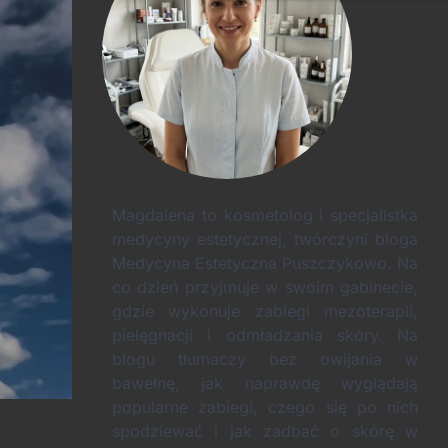
Magdalena to kosmetolog i specjalistka
medycyny estetycznej, twórczyni bloga
Medycyna Estetyczna Puszczykowo. Na
co dzień przyjmuje w swoim gabinecie,
gdzie wykonuje zabiegi mezoterapii,
pielęgnacji i odmładzania skóry. Na
blogu tłumaczy bez owijania w
bawełnę, jak naprawdę wyglądają
popularne zabiegi, czego się po nich
spodziewać i jak zadbać o skórę w