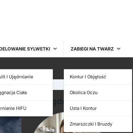
DELOWANIE SYLWETKI
ZABIEGI NA TWARZ
Szukaj
ulit I Ujędrnianie
Kontur I Objętość
Szukaj
ęgnacja Ciała
Okolica Oczu
Magdalena
rnianie HIFU
Usta I Kontur
Zmarszczki I Bruzdy