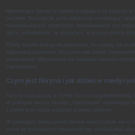
Mezoterapia igłowa to zabieg polegający na podaniu 
pacjenta. Najczęściej są to substancje nawilżające i w
nieusieciowanym, witaminami, aminokwasami czy peptyda
także „odświeżenie” w obszarach, w których kremy dzia
Efekty zwykle budują się stopniowo, bo zabieg ma uruc
najbardziej potrzebne. Kluczowe jest jednak bezpieczeńs
oczekiwania. Mezoterapia nie zastępuje leczenia chorób 
zaplanowana.
Czym jest fibryna i jak działa w medycyn
Fibryna (najczęściej w formie fibryny bogatopłytkowej) 
W praktyce tworzy swoiste „rusztowanie” wspierające re
z płytek krwi mogą wspierać procesy odnowy.
W zabiegach estetycznych fibrynę wykorzystuje się m.in
praca na trudniejszych obszarach (np. okolica oka) albo