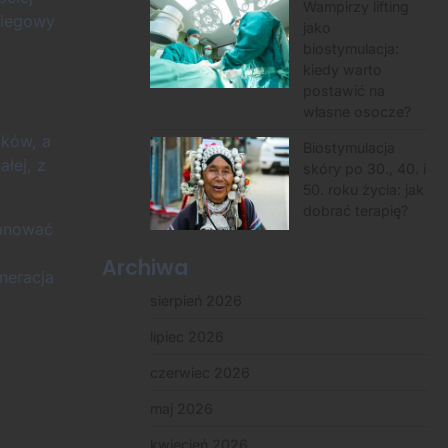
Wampirzy lifting
abiegowy
jako
biostymulacja:
kiedy warto
postawić na
własne osocze?
ików, a
Biostymulacja
łej, z
skóry po 30., 40. i
50. roku życia: jak
dobrać terapię?
lanować
Archiwa
eneracja
sierpień 2026
lipiec 2026
czerwiec 2026
maj 2026
kwiecień 2026