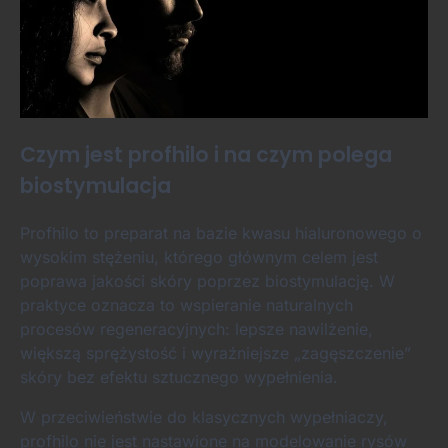
Czym jest profhilo i na czym polega
biostymulacja
Profhilo to preparat na bazie kwasu hialuronowego o
wysokim stężeniu, którego głównym celem jest
poprawa jakości skóry poprzez biostymulację. W
praktyce oznacza to wspieranie naturalnych
procesów regeneracyjnych: lepsze nawilżenie,
większą sprężystość i wyraźniejsze „zagęszczenie”
skóry bez efektu sztucznego wypełnienia.
W przeciwieństwie do klasycznych wypełniaczy,
profhilo nie jest nastawione na modelowanie rysów