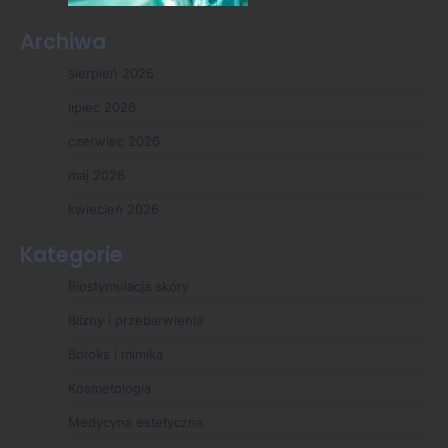
Archiwa
sierpień 2026
lipiec 2026
czerwiec 2026
maj 2026
kwiecień 2026
Kategorie
Biostymulacja skóry
Blizny i przebarwienia
Botoks i mimika
Kosmetologia
Medycyna estetyczna