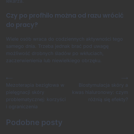
lekarza.
Czy po profhilo można od razu wrócić
do pracy?
Wiele osób wraca do codziennych aktywności tego
samego dnia. Trzeba jednak brać pod uwagę
możliwość drobnych śladów po wkłuciach,
zaczerwienienia lub niewielkiego obrzęku.
Nawigacja
⟵
⟶
Mezoterapia bezigłowa w
Biostymulacja skóry a
wpisu
pielęgnacji skóry
kwas hialuronowy: czym
problematycznej: korzyści
różnią się efekty?
i ograniczenia
Podobne posty