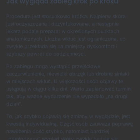
Jak wygląda zabieg krok po kroku
Procedura jest stosunkowo krótka. Najpierw skóra
jest oczyszczana i dezynfekowana, a następnie
lekarz podaje preparat w określonych punktach
anatomicznych. Liczba wkłuć jest ograniczona, co
zwykle przekłada się na mniejszy dyskomfort i
szybszy powrót do codzienności.
Po zabiegu mogą wystąpić przejściowe
zaczerwienienie, niewielki obrzęk lub drobne siniaki
w miejscach wkłuć. U większości osób objawy te
ustępują w ciągu kilku dni. Warto zaplanować termin
tak, aby ważne wydarzenie nie wypadało „na drugi
dzień”.
To, jak szybko pojawią się zmiany w wyglądzie, jest
kwestią indywidualną. Część osób zauważa poprawę
nawilżenia dość szybko, natomiast bardziej
„odmłodzony” wygląd skóry zwykle buduje się