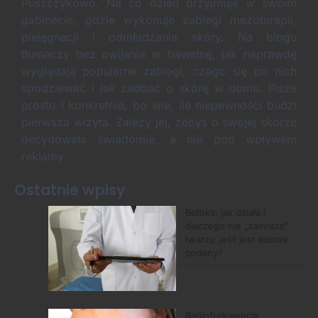
Puszczykowo. Na co dzień przyjmuje w swoim
gabinecie, gdzie wykonuje zabiegi mezoterapii,
pielęgnacji i odmładzania skóry. Na blogu
tłumaczy bez owijania w bawełnę, jak naprawdę
wyglądają popularne zabiegi, czego się po nich
spodziewać i jak zadbać o skórę w domu. Pisze
prosto i konkretnie, bo wie, ile niepewności budzi
pierwsza wizyta. Zależy jej, żebyś o swojej skórze
decydowała świadomie, a nie pod wpływem
reklamy.
Ostatnie wpisy
Botoks: jak działa i
dlaczego nie „zamraża”
twarzy, jeśli jest dobrze
podany?
Radiofrekwencja