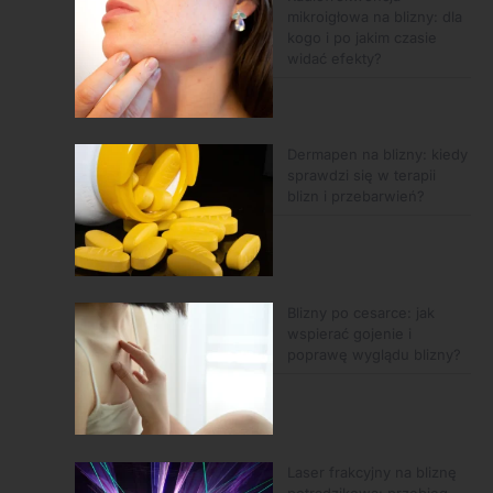
mikroigłowa na blizny: dla
kogo i po jakim czasie
widać efekty?
Dermapen na blizny: kiedy
sprawdzi się w terapii
blizn i przebarwień?
Blizny po cesarce: jak
wspierać gojenie i
poprawę wyglądu blizny?
Laser frakcyjny na bliznę
potradzikową: przebieg