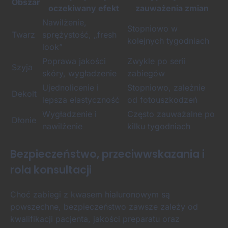
Obszar
oczekiwany efekt
zauważenia zmian
Nawilżenie,
Stopniowo w
Twarz
sprężystość, „fresh
kolejnych tygodniach
look”
Poprawa jakości
Zwykle po serii
Szyja
skóry, wygładzenie
zabiegów
Ujednolicenie i
Stopniowo, zależnie
Dekolt
lepsza elastyczność
od fotouszkodzeń
Wygładzenie i
Często zauważalne po
Dłonie
nawilżenie
kilku tygodniach
Bezpieczeństwo, przeciwwskazania i
rola konsultacji
Choć zabiegi z kwasem hialuronowym są
powszechne, bezpieczeństwo zawsze zależy od
kwalifikacji pacjenta, jakości preparatu oraz