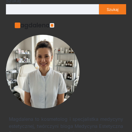
Szukaj
Szukaj
Magdalena
Magdalena to kosmetolog i specjalistka medycyny
estetycznej, twórczyni bloga Medycyna Estetyczna