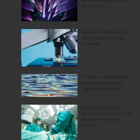
serii i efekty
Blizna potradzikowa: jakie
zabiegi dają najlepszą
poprawę?
Fibryna w biostymulacji:
wsparcie regeneracji i
zagęszczenia skóry
Wampirzy lifting jako
biostymulacja: kiedy warto
postawić na własne
osocze?